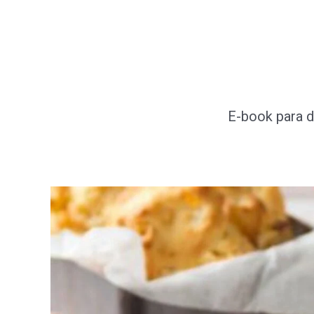
Ir
al
contenido
E-book para d