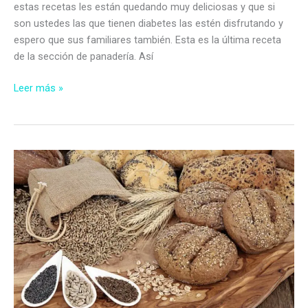
estas recetas les están quedando muy deliciosas y que si
son ustedes las que tienen diabetes las estén disfrutando y
espero que sus familiares también. Esta es la última receta
de la sección de panadería. Así
Chips
Leer más »
o
bolitas
de
pan
sin
azúcar