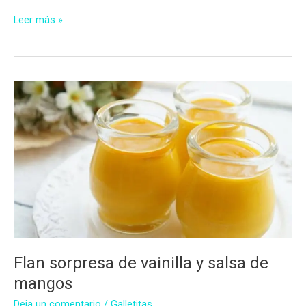
Hot
Leer más »
cakes
con
salsa
de
frutillas
sin
azúcar
Flan sorpresa de vainilla y salsa de
mangos
Deja un comentario
/
Galletitas