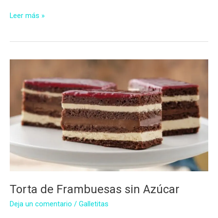
Budín
Leer más »
de
naranjas
sin
azúcar
Torta de Frambuesas sin Azúcar
Deja un comentario
/
Galletitas