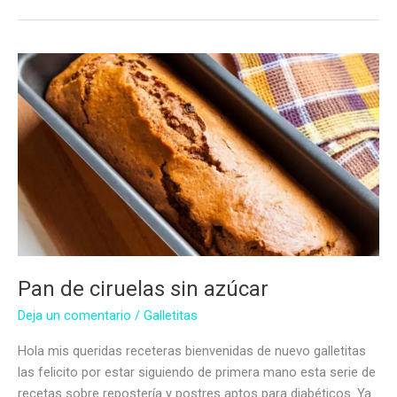
sin
azúcar
Pan de ciruelas sin azúcar
Deja un comentario
/
Galletitas
Hola mis queridas receteras bienvenidas de nuevo galletitas
las felicito por estar siguiendo de primera mano esta serie de
recetas sobre repostería y postres aptos para diabéticos. Ya