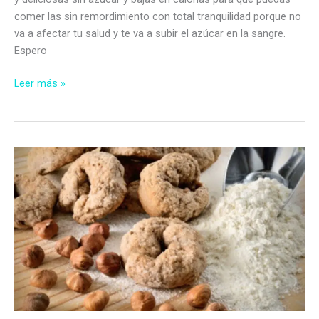
comer las sin remordimiento con total tranquilidad porque no
va a afectar tu salud y te va a subir el azúcar en la sangre.
Espero
Galletitas
Leer más »
de
limón
con
jalea
de
membrillo
sin
azúcar