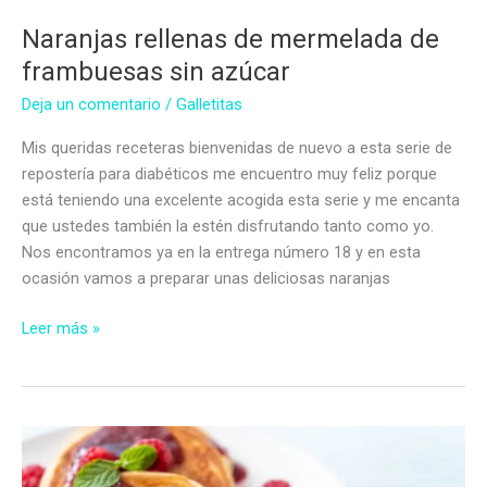
Naranjas rellenas de mermelada de
frambuesas sin azúcar
Deja un comentario
/
Galletitas
Mis queridas receteras bienvenidas de nuevo a esta serie de
repostería para diabéticos me encuentro muy feliz porque
está teniendo una excelente acogida esta serie y me encanta
que ustedes también la estén disfrutando tanto como yo.
Nos encontramos ya en la entrega número 18 y en esta
ocasión vamos a preparar unas deliciosas naranjas
Naranjas
Leer más »
rellenas
de
mermelada
de
frambuesas
sin