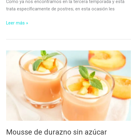
Como ya nos encontramos en la tercera temporada y está
trata específicamente de postres; en esta ocasión les
Copa
Leer más »
Moka
sin
azúcar
Mousse de durazno sin azúcar