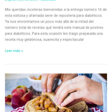
Mis queridas receteras bienvenidas a la entrega número 16 de
esta exitosa y afamada serie de repostería para diabéticos.
Ya nos encontramos un poco más allá de la mitad del
número total de recetas qué tendrá este manual de postres
para diabéticos. Para esta ocasión les traigo preparada una
receta muy gelatinosa, suavecita y espectacular
Flan
Leer más »
sorpresa
de
vainilla
y
salsa
de
mangos