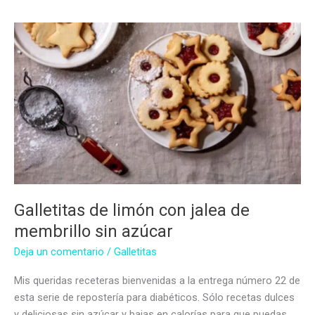
sin
Azúcar
Galletitas de limón con jalea de
membrillo sin azúcar
Deja un comentario
/
Galletitas
Mis queridas receteras bienvenidas a la entrega número 22 de
esta serie de repostería para diabéticos. Sólo recetas dulces
y deliciosas sin azúcar y bajas en calorías para que puedas