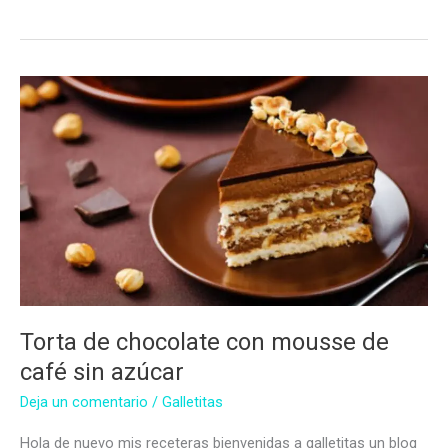
de
peras
y
uvas
pasas
sin
azúcar
Torta de chocolate con mousse de
café sin azúcar
Deja un comentario
/
Galletitas
Hola de nuevo mis receteras bienvenidas a galletitas un blog