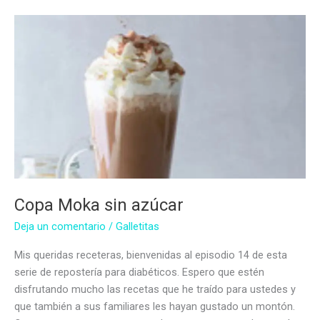
glaseadas
sin
azúcar
Copa Moka sin azúcar
Deja un comentario
/
Galletitas
Mis queridas receteras, bienvenidas al episodio 14 de esta
serie de repostería para diabéticos. Espero que estén
disfrutando mucho las recetas que he traído para ustedes y
que también a sus familiares les hayan gustado un montón.