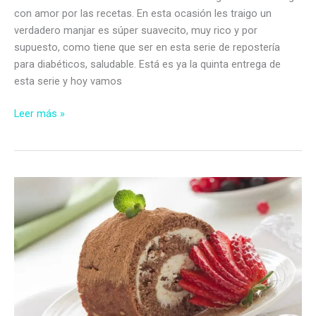
con amor por las recetas. En esta ocasión les traigo un
verdadero manjar es súper suavecito, muy rico y por
supuesto, como tiene que ser en esta serie de repostería
para diabéticos, saludable. Está es ya la quinta entrega de
esta serie y hoy vamos
Torta
Leer más »
de
chocolate
con
mousse
de
café
sin
azúcar