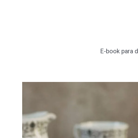
Ir
al
contenido
E-book para d