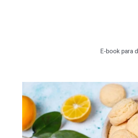
Ir
al
contenido
E-book para d