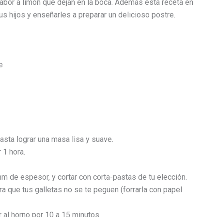
abor a limón que dejan en la boca. Además esta receta en
us hijos y enseñarles a preparar un delicioso postre.
e
hasta lograr una masa lisa y suave.
 1 hora.
mm de espesor, y cortar con corta-pastas de tu elección.
a que tus galletas no se te peguen (forrarla con papel
r al horno por 10 a 15 minutos.